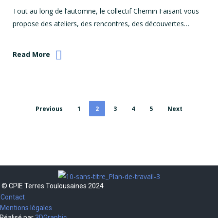
Tout au long de l’automne, le collectif Chemin Faisant vous
propose des ateliers, des rencontres, des découvertes…
Read More
Previous
1
2
3
4
5
Next
© CPIE Terres Toulousaines 2024
Contact
Mentions légales
Réalisé par
3DGraphic