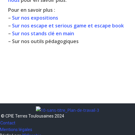
nous
pour en savoir plus.
Pour en savoir plus :
–
Sur nos expositions
–
Sur nos escape et serious game et escape book
–
Sur nos stands clé en main
– Sur nos outils pédagogiques
© CPIE Terres Toulousaines 2024
Contact
Mentions légales