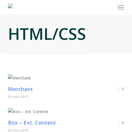
Skip
to
main
HTML/CSS
content
Merchant
0
23 mars 2013
Box – Ext. Content
0
23 mars 2013