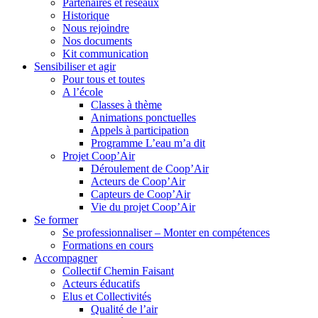
Partenaires et réseaux
Historique
Nous rejoindre
Nos documents
Kit communication
Sensibiliser et agir
Pour tous et toutes
A l’école
Classes à thème
Animations ponctuelles
Appels à participation
Programme L’eau m’a dit
Projet Coop’Air
Déroulement de Coop’Air
Acteurs de Coop’Air
Capteurs de Coop’Air
Vie du projet Coop’Air
Se former
Se professionnaliser – Monter en compétences
Formations en cours
Accompagner
Collectif Chemin Faisant
Acteurs éducatifs
Elus et Collectivités
Qualité de l’air