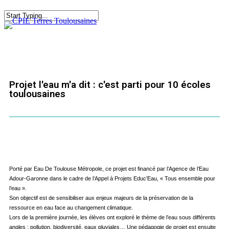
Skip
to
main
content
Projet l'eau m'a dit : c'est parti pour 10 écoles
toulousaines
Porté par Eau De Toulouse Métropole, ce projet est financé par l’Agence de l’Eau
Adour-Garonne dans le cadre de l’Appel à Projets Educ’Eau, « Tous ensemble pour
l’eau ».
Son objectif est de sensibiliser aux enjeux majeurs de la préservation de la
ressource en eau face au changement climatique.
Lors de la première journée, les élèves ont exploré le thème de l’eau sous différents
angles : pollution, biodiversité, eaux pluviales… Une pédagogie de projet est ensuite