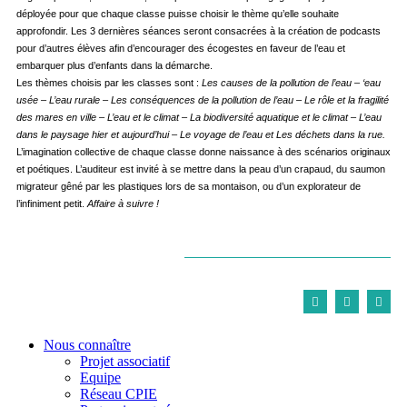
déployée pour que chaque classe puisse choisir le thème qu’elle souhaite
approfondir. Les 3 dernières séances seront consacrées à la création de podcasts
pour d’autres élèves afin d’encourager des écogestes en faveur de l’eau et
embarquer plus d’enfants dans la démarche.
Les thèmes choisis par les classes sont :
Les causes de la pollution de l’eau – ‘eau
usée – L’eau rurale – Les conséquences de la pollution de l’eau – Le rôle et la fragilité
des mares en ville – L’eau et le climat – La biodiversité aquatique et le climat – L’eau
dans le paysage hier et aujourd’hui – Le voyage de l’eau et Les déchets dans la rue.
L’imagination collective de chaque classe donne naissance à des scénarios originaux
et poétiques. L’auditeur est invité à se mettre dans la peau d’un crapaud, du saumon
migrateur gêné par les plastiques lors de sa montaison, ou d’un explorateur de
l’infiniment petit.
Affaire à suivre !
Nous connaître
Projet associatif
Equipe
Réseau CPIE